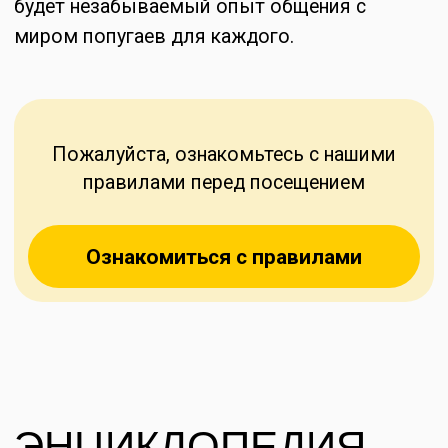
Волнистый
Неразлуч
Самые знакомые и популярные домашние
Самые нежный по
птицы — это конечно же разноцветные
однозначно нераз
волнистые попугайчики. Озорные, веселые
трепетным отноше
и очень шустрые, они не оставляют
которую выбираю
равнодушными ни детей, ни взрослых. Они
и веселые, они п
достаточно умны чтобы сосчитать до трех
и точно не остав