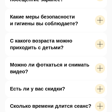
и чирикая на ухо.
Среди всех пернатых выделяется большой
Какие меры безопасности
сине-желтый ара и серый жако.
и гигиены вы соблюдаете?
Ожереловый голубой по кличке Малыш
покорил нас красивым окрасом. Необычный
С какого возраста можно
нежный небесно-голубой цвет. Никогда
раньше таких не видели.
приходить с детьми?
Это удивительное место, где даже взрослые
превращаются в маленьких детей
Можно ли фоткаться и снимать
и с нежностью рассматривают каждого
видео?
попугайчика.
Сотрудники очень любят своих подопечных,
Есть ли у вас скидки?
и готовы долго рассказывать о характере
и привычках каждого попугая.
Сколько времени длится сеанс?
Важно не забывать про безопасность