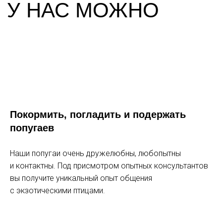
ЦЕНЫ
Покормить, погладить и подержать
ДЕТСКИЙ БИЛЕТ
попугаев
1 000 р
Наши попугаи очень дружелюбны, любопытны
понедельник-четверг, пятница до 17:00
и контактны. Под присмотром опытных консультантов
вы получите уникальный опыт общения
1 200 р
с экзотическими птицами.
выходные и праздники, пятница с 17:00
с 3 до 8 лет