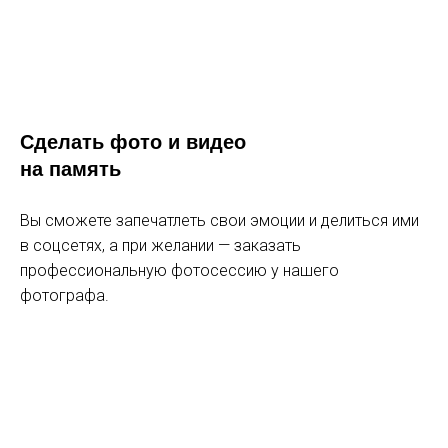
ВЗРОСЛЫЙ БИЛЕТ
1 300 р
понедельник-четверг, пятница до 17:00
Сделать фото и видео
на память
1 500 р
выходные и праздники, пятница с 17:00
Вы сможете запечатлеть свои эмоции и делиться ими
в соцсетях, а при желании — заказать
с 8 лет
профессиональную фотосессию у нашего
фотографа.
БЕСПЛАТНО
0 р
детям до 3х лет
именинникам в день рождения
инвалидам*