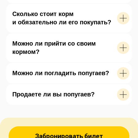
и смотреть чаще под ноги, так как волнистые
попугайчики часто сидят на полу, выискивая
Сколько стоит корм
зернышки.
и обязательно ли его покупать?
При Попугайне есть магазинчик с товарами
для домашних птиц. Кстати, понравившего
попугая можно тоже приобрести и забрать
Можно ли прийти со своим
с собой.
кормом?
Можно ли погладить попугаев?
Продаете ли вы попугаев?