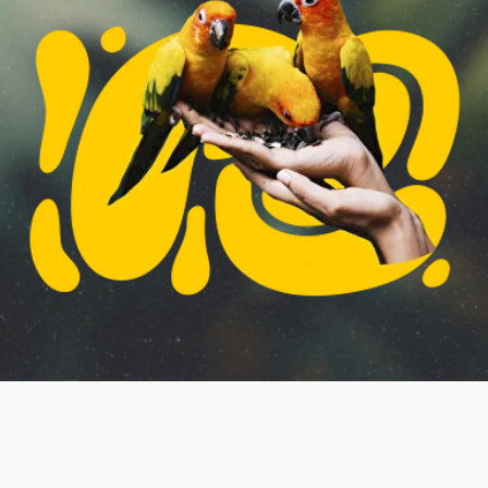
О НАС
Попугайня – это удивительное место, где
живут десятки экзотических птиц. Это дом,
где заботятся и любят попугаев, где они
живут в веселой компании и радуются
гостям.
Мы создали атмосферу, где им будет уютно
и комфортно, и где каждый желающий