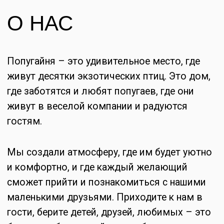
сможет прийти и познакомиться с нашими
маленькими друзьями. Приходите к нам в
гости, берите детей, друзей, любимых – это
будет незабываемый опыт общения с
миром попугаев для каждого.
Пожалуйста, ознакомьтесь с нашими
правилами перед посещением
Ознакомиться с правилами
ЭНЦИКЛОПЕДИЯ
ПТИЦ
ГАЛЕРЕЯ ПТИЦ