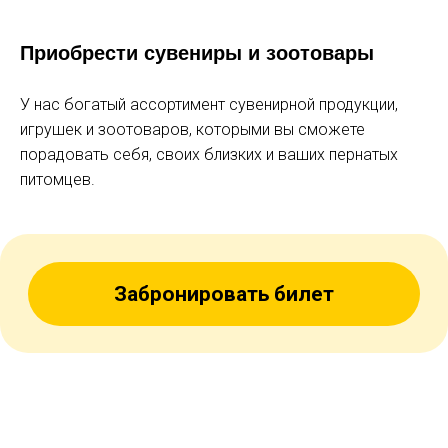
участникам СВО*
Приобрести сувениры и зоотовары
СКИДКА
У нас богатый ассортимент сувенирной продукции,
игрушек и зоотоваров, которыми вы сможете
-20%
порадовать себя, своих близких и ваших пернатых
питомцев.
многодетным семьям*
группам от 8 человек
семьям участников СВО*
*при предъявлении документа
Забронировать билет