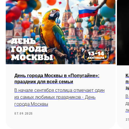
День города Москвы в «Попугайне»:
К
праздник для всей семьи
п
з
В начале сентября столица отмечает один
В
из самых любимых праздников - День
д
города Москвы
л
07.09.2025
2